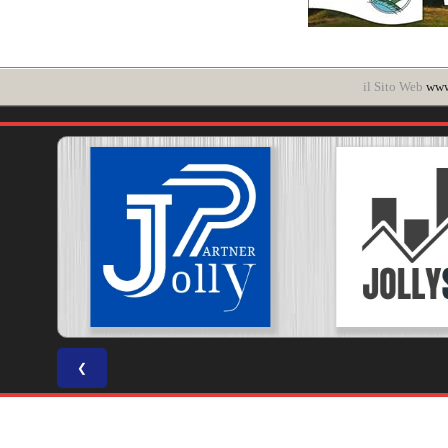
il Sito Web
www.
❮