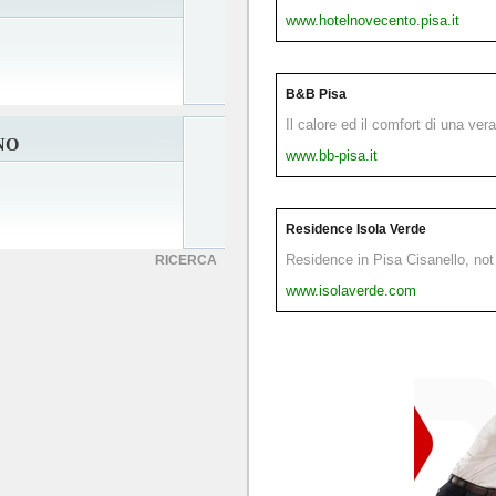
www.hotelnovecento.pisa.it
B&B Pisa
Il calore ed il comfort di una ver
NO
www.bb-pisa.it
Residence Isola Verde
Residence in Pisa Cisanello, not 
RICERCA
www.isolaverde.com