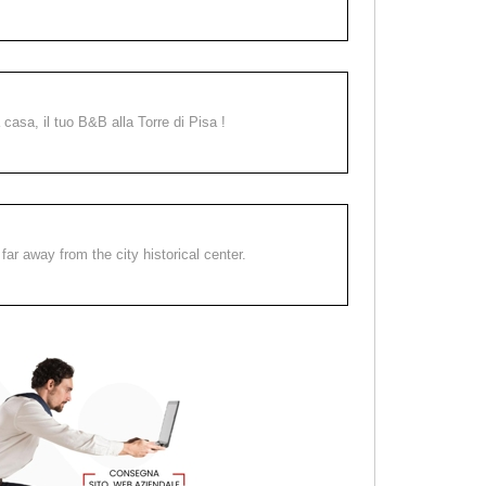
a casa, il tuo B&B alla Torre di Pisa !
far away from the city historical center.