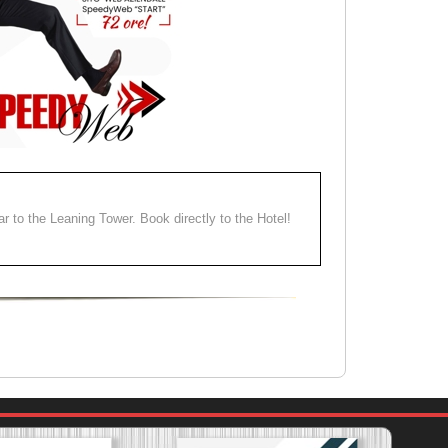
ear to the Leaning Tower. Book directly to the Hotel!