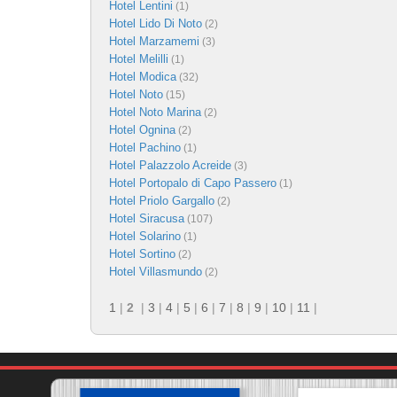
Hotel Lentini
(1)
Hotel Lido Di Noto
(2)
Hotel Marzamemi
(3)
Hotel Melilli
(1)
Hotel Modica
(32)
Hotel Noto
(15)
Hotel Noto Marina
(2)
Hotel Ognina
(2)
Hotel Pachino
(1)
Hotel Palazzolo Acreide
(3)
Hotel Portopalo di Capo Passero
(1)
Hotel Priolo Gargallo
(2)
Hotel Siracusa
(107)
Hotel Solarino
(1)
Hotel Sortino
(2)
Hotel Villasmundo
(2)
1
|
2
|
3
|
4
|
5
|
6
|
7
|
8
|
9
|
10
|
11
|