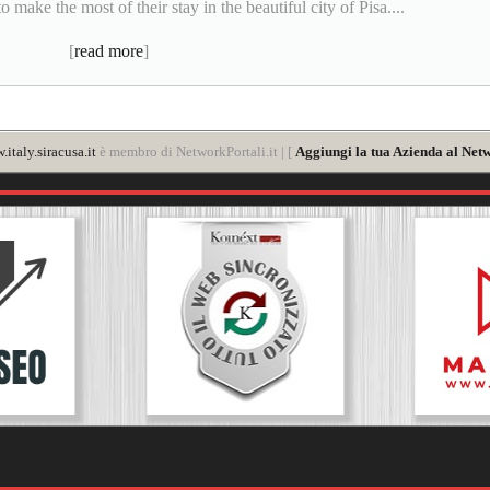
o make the most of their stay in the beautiful city of Pisa....
[
read more
]
italy.siracusa.it
è membro di NetworkPortali.it | [
Aggiungi la tua Azienda al Netw