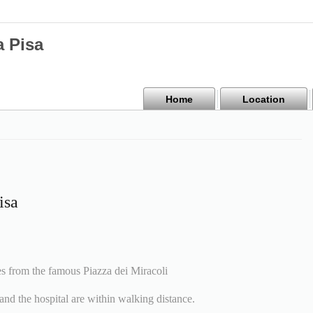
a Pisa
Home
Location
isa
es from the famous Piazza dei Miracoli
nd the hospital are within walking distance.