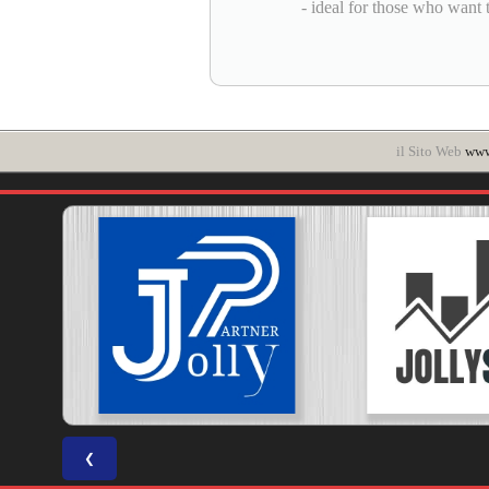
- ideal for those who want t
il Sito Web
www.
❮