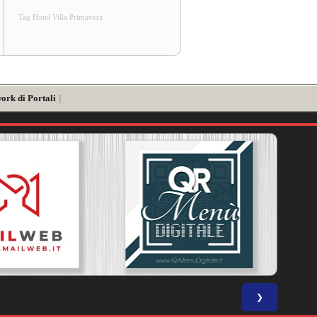
Tag Hotel Villa Primavera
ork di Portali
]
❯