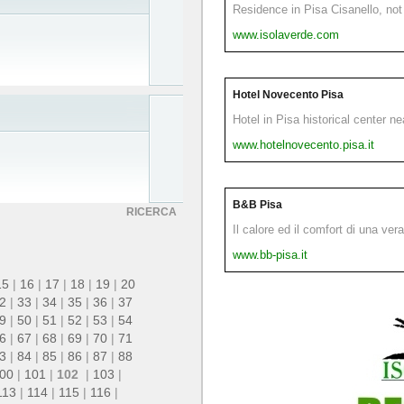
Residence in Pisa Cisanello, not 
www.isolaverde.com
Hotel Novecento Pisa
Hotel in Pisa historical center n
www.hotelnovecento.pisa.it
B&B Pisa
RICERCA
Il calore ed il comfort di una ver
www.bb-pisa.it
15
|
16
|
17
|
18
|
19
|
20
2
|
33
|
34
|
35
|
36
|
37
9
|
50
|
51
|
52
|
53
|
54
6
|
67
|
68
|
69
|
70
|
71
3
|
84
|
85
|
86
|
87
|
88
00
|
101
|
102
|
103
|
113
|
114
|
115
|
116
|