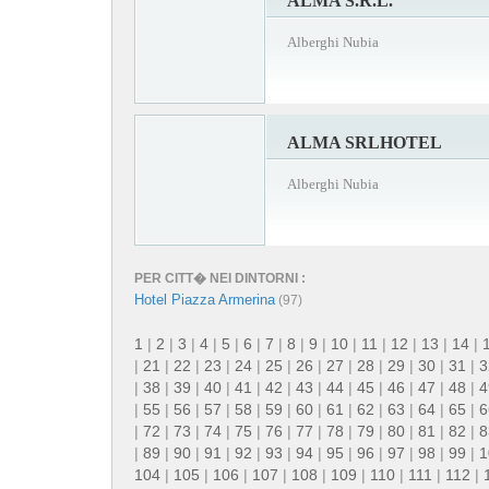
ALMA S.R.L.
Alberghi Nubia
ALMA SRLHOTEL
Alberghi Nubia
PER CITT� NEI DINTORNI :
Hotel Piazza Armerina
(97)
1
|
2
|
3
|
4
|
5
|
6
|
7
|
8
|
9
|
10
|
11
|
12
|
13
|
14
|
|
21
|
22
|
23
|
24
|
25
|
26
|
27
|
28
|
29
|
30
|
31
|
3
|
38
|
39
|
40
|
41
|
42
|
43
|
44
|
45
|
46
|
47
|
48
|
4
|
55
|
56
|
57
|
58
|
59
|
60
|
61
|
62
|
63
|
64
|
65
|
6
|
72
|
73
|
74
|
75
|
76
|
77
|
78
|
79
|
80
|
81
|
82
|
8
|
89
|
90
|
91
|
92
|
93
|
94
|
95
|
96
|
97
|
98
|
99
|
1
104
|
105
|
106
|
107
|
108
|
109
|
110
|
111
|
112
|