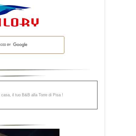
a casa, il tuo B&B alla Torre di Pisa !