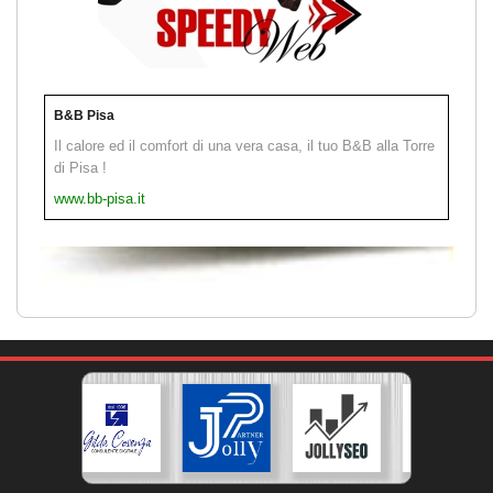
B&B Pisa
Il calore ed il comfort di una vera casa, il tuo B&B alla Torre
di Pisa !
www.bb-pisa.it