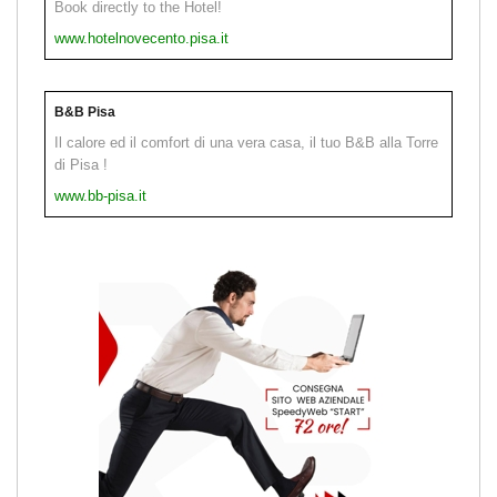
Book directly to the Hotel!
www.hotelnovecento.pisa.it
B&B Pisa
Il calore ed il comfort di una vera casa, il tuo B&B alla Torre
di Pisa !
www.bb-pisa.it