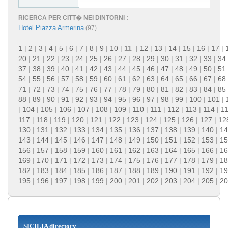
RICERCA PER CITT� NEI DINTORNI :
Hotel Piazza Armerina
(97)
1
|
2
|
3
|
4
|
5
|
6
|
7
|
8
|
9
|
10
|
11
|
12
|
13
|
14
|
15
|
16
|
17
|
20
|
21
|
22
|
23
|
24
|
25
|
26
|
27
|
28
|
29
|
30
|
31
|
32
|
33
|
34
37
|
38
|
39
|
40
|
41
|
42
|
43
|
44
|
45
|
46
|
47
|
48
|
49
|
50
|
51
54
|
55
|
56
|
57
|
58
|
59
|
60
|
61
|
62
|
63
|
64
|
65
|
66
|
67
|
68
71
|
72
|
73
|
74
|
75
|
76
|
77
|
78
|
79
|
80
|
81
|
82
|
83
|
84
|
85
88
|
89
|
90
|
91
|
92
|
93
|
94
|
95
|
96
|
97
|
98
|
99
|
100
|
101
|
|
104
|
105
|
106
|
107
|
108
|
109
|
110
|
111
|
112
|
113
|
114
|
1
117
|
118
|
119
|
120
|
121
|
122
|
123
|
124
|
125
|
126
|
127
|
12
130
|
131
|
132
|
133
|
134
|
135
|
136
|
137
|
138
|
139
|
140
|
14
143
|
144
|
145
|
146
|
147
|
148
|
149
|
150
|
151
|
152
|
153
|
15
156
|
157
|
158
|
159
|
160
|
161
|
162
|
163
|
164
|
165
|
166
|
16
169
|
170
|
171
|
172
|
173
|
174
|
175
|
176
|
177
|
178
|
179
|
18
182
|
183
|
184
|
185
|
186
|
187
|
188
|
189
|
190
|
191
|
192
|
19
195
|
196
|
197
|
198
|
199
|
200
|
201
|
202
|
203
|
204
|
205
|
20
SICILIA directory