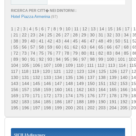
RICERCA PER CITT� NEI DINTORNI :
Hotel Piazza Armerina
(97)
1
|
2
|
3
|
4
|
5
|
6
|
7
|
8
|
9
|
10
|
11
|
12
|
13
|
14
|
15
|
16
|
17
|
1
|
21
|
22
|
23
|
24
|
25
|
26
|
27
|
28
|
29
|
30
|
31
|
32
|
33
|
34
|
3
|
38
|
39
|
40
|
41
|
42
|
43
|
44
|
45
|
46
|
47
|
48
|
49
|
50
|
51
|
5
|
55
|
56
|
57
|
58
|
59
|
60
|
61
|
62
|
63
|
64
|
65
|
66
|
67
|
68
|
6
|
72
|
73
|
74
|
75
|
76
|
77
|
78
|
79
|
80
|
81
|
82
|
83
|
84
|
85
|
8
|
89
|
90
|
91
|
92
|
93
|
94
|
95
|
96
|
97
|
98
|
99
|
100
|
101
|
102
104
|
105
|
106
|
107
|
108
|
109
|
110
|
111
|
112
|
113
|
114
|
11
117
|
118
|
119
|
120
|
121
|
122
|
123
|
124
|
125
|
126
|
127
|
1
130
|
131
|
132
|
133
|
134
|
135
|
136
|
137
|
138
|
139
|
140
|
14
143
|
144
|
145
|
146
|
147
|
148
|
149
|
150
|
151
|
152
|
153
|
15
156
|
157
|
158
|
159
|
160
|
161
|
162
|
163
|
164
|
165
|
166
|
16
169
|
170
|
171
|
172
|
173
|
174
|
175
|
176
|
177
|
178
|
179
|
18
182
|
183
|
184
|
185
|
186
|
187
|
188
|
189
|
190
|
191
|
192
|
19
195
|
196
|
197
|
198
|
199
|
200
|
201
|
202
|
203
|
204
|
205
|
20
SICILIA directory