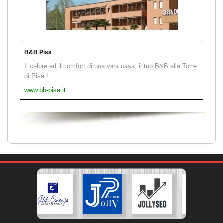
B&B Pisa
Il calore ed il comfort di una vera casa, il tuo B&B alla Torre
di Pisa !
www.bb-pisa.it