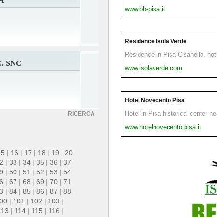
A
www.bb-pisa.it
Residence Isola Verde
Residence in Pisa Cisanello, not 
. SNC
www.isolaverde.com
Hotel Novecento Pisa
Hotel in Pisa historical center n
RICERCA
www.hotelnovecento.pisa.it
15
|
16
|
17
|
18
|
19
|
20
2
|
33
|
34
|
35
|
36
|
37
9
|
50
|
51
|
52
|
53
|
54
6
|
67
|
68
|
69
|
70
|
71
3
|
84
|
85
|
86
|
87
|
88
00
|
101
|
102
|
103
|
113
|
114
|
115
|
116
|