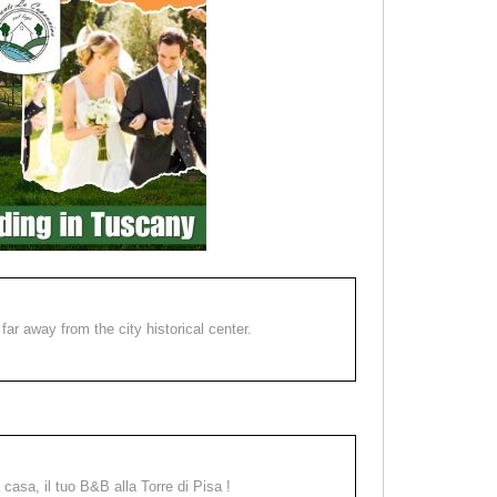
far away from the city historical center.
a casa, il tuo B&B alla Torre di Pisa !