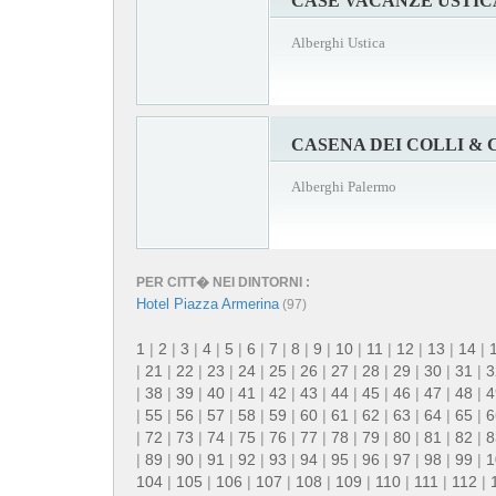
CASE VACANZE USTIC
Alberghi Ustica
CASENA DEI COLLI & C
Alberghi Palermo
PER CITT� NEI DINTORNI :
Hotel Piazza Armerina
(97)
1
|
2
|
3
|
4
|
5
|
6
|
7
|
8
|
9
|
10
|
11
|
12
|
13
|
14
|
|
21
|
22
|
23
|
24
|
25
|
26
|
27
|
28
|
29
|
30
|
31
|
3
|
38
|
39
|
40
|
41
|
42
|
43
|
44
|
45
|
46
|
47
|
48
|
4
|
55
|
56
|
57
|
58
|
59
|
60
|
61
|
62
|
63
|
64
|
65
|
6
|
72
|
73
|
74
|
75
|
76
|
77
|
78
|
79
|
80
|
81
|
82
|
8
|
89
|
90
|
91
|
92
|
93
|
94
|
95
|
96
|
97
|
98
|
99
|
1
104
|
105
|
106
|
107
|
108
|
109
|
110
|
111
|
112
|