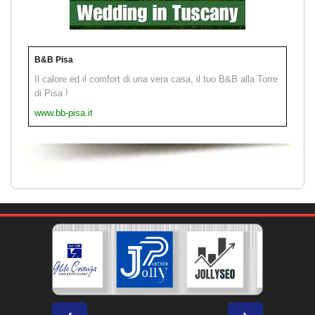
B&B Pisa
Il calore ed il comfort di una vera casa, il tuo B&B alla Torre
di Pisa !
www.bb-pisa.it