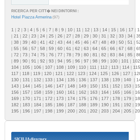
RICERCA PER CITT� NEI DINTORNI :
Hotel Piazza Armerina
(97)
1
|
2
|
3
|
4
|
5
|
6
|
7
|
8
|
9
|
10
|
11
|
12
|
13
|
14
|
15
|
16
|
17
|
1
|
21
|
22
|
23
|
24
|
25
|
26
|
27
|
28
|
29
|
30
|
31
|
32
|
33
|
34
|
3
|
38
|
39
|
40
|
41
|
42
|
43
|
44
|
45
|
46
|
47
|
48
|
49
|
50
|
51
|
5
|
55
|
56
|
57
|
58
|
59
|
60
|
61
|
62
|
63
|
64
|
65
|
66
|
67
|
68
|
6
|
72
|
73
|
74
|
75
|
76
|
77
|
78
|
79
|
80
|
81
|
82
|
83
|
84
|
85
|
8
|
89
|
90
|
91
|
92
|
93
|
94
|
95
|
96
|
97
|
98
|
99
|
100
|
101
|
102
104
|
105
|
106
|
107
|
108
|
109
|
110
|
111
|
112
|
113
|
114
|
11
117
|
118
|
119
|
120
|
121
|
122
|
123
|
124
|
125
|
126
|
127
|
12
130
|
131
|
132
|
133
|
134
|
135
|
136
|
137
|
138
|
139
|
140
|
1
143
|
144
|
145
|
146
|
147
|
148
|
149
|
150
|
151
|
152
|
153
|
15
156
|
157
|
158
|
159
|
160
|
161
|
162
|
163
|
164
|
165
|
166
|
16
169
|
170
|
171
|
172
|
173
|
174
|
175
|
176
|
177
|
178
|
179
|
18
182
|
183
|
184
|
185
|
186
|
187
|
188
|
189
|
190
|
191
|
192
|
19
195
|
196
|
197
|
198
|
199
|
200
|
201
|
202
|
203
|
204
|
205
|
20
SICILIA directory