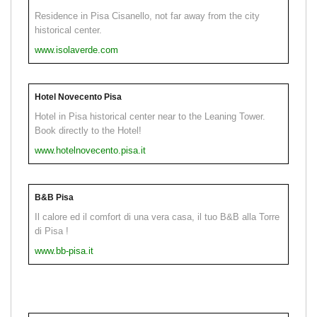
Residence in Pisa Cisanello, not far away from the city
historical center.
www.isolaverde.com
Hotel Novecento Pisa
Hotel in Pisa historical center near to the Leaning Tower.
Book directly to the Hotel!
www.hotelnovecento.pisa.it
B&B Pisa
Il calore ed il comfort di una vera casa, il tuo B&B alla Torre
di Pisa !
www.bb-pisa.it