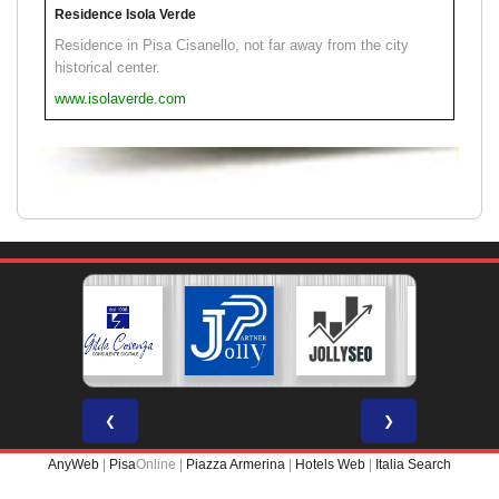
Residence Isola Verde
Residence in Pisa Cisanello, not far away from the city
historical center.
www.isolaverde.com
❮
❯
AnyWeb
|
Pisa
Online |
Piazza Armerina
|
Hotels Web
|
Italia Search