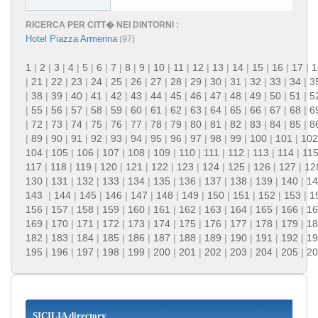
RICERCA PER CITT� NEI DINTORNI :
Hotel Piazza Armerina
(97)
1
|
2
|
3
|
4
|
5
|
6
|
7
|
8
|
9
|
10
|
11
|
12
|
13
|
14
|
15
|
16
|
17
|
1
|
21
|
22
|
23
|
24
|
25
|
26
|
27
|
28
|
29
|
30
|
31
|
32
|
33
|
34
|
3
|
38
|
39
|
40
|
41
|
42
|
43
|
44
|
45
|
46
|
47
|
48
|
49
|
50
|
51
|
5
|
55
|
56
|
57
|
58
|
59
|
60
|
61
|
62
|
63
|
64
|
65
|
66
|
67
|
68
|
6
|
72
|
73
|
74
|
75
|
76
|
77
|
78
|
79
|
80
|
81
|
82
|
83
|
84
|
85
|
8
|
89
|
90
|
91
|
92
|
93
|
94
|
95
|
96
|
97
|
98
|
99
|
100
|
101
|
102
104
|
105
|
106
|
107
|
108
|
109
|
110
|
111
|
112
|
113
|
114
|
11
117
|
118
|
119
|
120
|
121
|
122
|
123
|
124
|
125
|
126
|
127
|
12
130
|
131
|
132
|
133
|
134
|
135
|
136
|
137
|
138
|
139
|
140
|
14
143
|
144
|
145
|
146
|
147
|
148
|
149
|
150
|
151
|
152
|
153
|
1
156
|
157
|
158
|
159
|
160
|
161
|
162
|
163
|
164
|
165
|
166
|
16
169
|
170
|
171
|
172
|
173
|
174
|
175
|
176
|
177
|
178
|
179
|
18
182
|
183
|
184
|
185
|
186
|
187
|
188
|
189
|
190
|
191
|
192
|
19
195
|
196
|
197
|
198
|
199
|
200
|
201
|
202
|
203
|
204
|
205
|
20
SICILIA directory