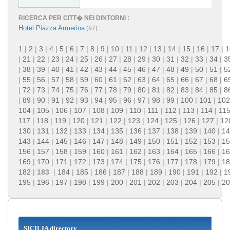
RICERCA PER CITT� NEI DINTORNI :
Hotel Piazza Armerina
(97)
1
|
2
|
3
|
4
|
5
|
6
|
7
|
8
|
9
|
10
|
11
|
12
|
13
|
14
|
15
|
16
|
17
|
1
|
21
|
22
|
23
|
24
|
25
|
26
|
27
|
28
|
29
|
30
|
31
|
32
|
33
|
34
|
3
|
38
|
39
|
40
|
41
|
42
|
43
|
44
|
45
|
46
|
47
|
48
|
49
|
50
|
51
|
5
|
55
|
56
|
57
|
58
|
59
|
60
|
61
|
62
|
63
|
64
|
65
|
66
|
67
|
68
|
6
|
72
|
73
|
74
|
75
|
76
|
77
|
78
|
79
|
80
|
81
|
82
|
83
|
84
|
85
|
8
|
89
|
90
|
91
|
92
|
93
|
94
|
95
|
96
|
97
|
98
|
99
|
100
|
101
|
102
104
|
105
|
106
|
107
|
108
|
109
|
110
|
111
|
112
|
113
|
114
|
11
117
|
118
|
119
|
120
|
121
|
122
|
123
|
124
|
125
|
126
|
127
|
12
130
|
131
|
132
|
133
|
134
|
135
|
136
|
137
|
138
|
139
|
140
|
14
143
|
144
|
145
|
146
|
147
|
148
|
149
|
150
|
151
|
152
|
153
|
15
156
|
157
|
158
|
159
|
160
|
161
|
162
|
163
|
164
|
165
|
166
|
16
169
|
170
|
171
|
172
|
173
|
174
|
175
|
176
|
177
|
178
|
179
|
18
182
|
183
|
184
|
185
|
186
|
187
|
188
|
189
|
190
|
191
|
192
|
1
195
|
196
|
197
|
198
|
199
|
200
|
201
|
202
|
203
|
204
|
205
|
20
SICILIA directory