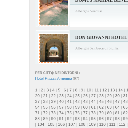
DOMUS MARIAE BENE
Alberghi Siracusa
DON GIOVANNI HOTEL
Alberghi Sambuca di Sicilia
PER CITT� NEI DINTORNI :
Hotel Piazza Armerina
(97)
1
|
2
|
3
|
4
|
5
|
6
|
7
|
8
|
9
|
10
|
11
|
12
|
13
|
14
|
20
|
21
|
22
|
23
|
24
|
25
|
26
|
27
|
28
|
29
|
30
|
31
37
|
38
|
39
|
40
|
41
|
42
|
43
|
44
|
45
|
46
|
47
|
48
54
|
55
|
56
|
57
|
58
|
59
|
60
|
61
|
62
|
63
|
64
|
65
71
|
72
|
73
|
74
|
75
|
76
|
77
|
78
|
79
|
80
|
81
|
82
88
|
89
|
90
|
91
|
92
|
93
|
94
|
95
|
96
|
97
|
98
|
99
|
104
|
105
|
106
|
107
|
108
|
109
|
110
|
111
|
112