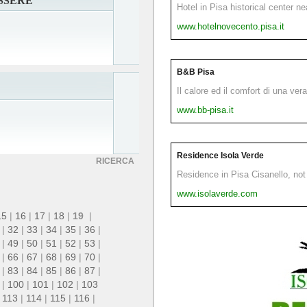
SSERE
Hotel in Pisa historical center n
www.hotelnovecento.pisa.it
B&B Pisa
Il calore ed il comfort di una ver
www.bb-pisa.it
Residence Isola Verde
RICERCA
Residence in Pisa Cisanello, not 
www.isolaverde.com
15
|
16
|
17
|
18
|
19
|
|
32
|
33
|
34
|
35
|
36
|
|
49
|
50
|
51
|
52
|
53
|
|
66
|
67
|
68
|
69
|
70
|
|
83
|
84
|
85
|
86
|
87
|
|
100
|
101
|
102
|
103
|
113
|
114
|
115
|
116
|