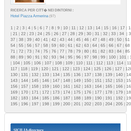
RICERCA PER CITT� NEI DINTORNI :
Hotel Piazza Armerina
(97)
1
|
2
|
3
|
4
|
5
|
6
|
7
|
8
|
9
|
10
|
11
|
12
|
13
|
14
|
15
|
16
|
17
|
1
|
21
|
22
|
23
|
24
|
25
|
26
|
27
|
28
|
29
|
30
|
31
|
32
|
33
|
34
|
3
37
|
38
|
39
|
40
|
41
|
42
|
43
|
44
|
45
|
46
|
47
|
48
|
49
|
50
|
51
54
|
55
|
56
|
57
|
58
|
59
|
60
|
61
|
62
|
63
|
64
|
65
|
66
|
67
|
68
71
|
72
|
73
|
74
|
75
|
76
|
77
|
78
|
79
|
80
|
81
|
82
|
83
|
84
|
85
88
|
89
|
90
|
91
|
92
|
93
|
94
|
95
|
96
|
97
|
98
|
99
|
100
|
101
|
|
104
|
105
|
106
|
107
|
108
|
109
|
110
|
111
|
112
|
113
|
114
|
1
117
|
118
|
119
|
120
|
121
|
122
|
123
|
124
|
125
|
126
|
127
|
12
130
|
131
|
132
|
133
|
134
|
135
|
136
|
137
|
138
|
139
|
140
|
14
143
|
144
|
145
|
146
|
147
|
148
|
149
|
150
|
151
|
152
|
153
|
15
156
|
157
|
158
|
159
|
160
|
161
|
162
|
163
|
164
|
165
|
166
|
16
169
|
170
|
171
|
172
|
173
|
174
|
175
|
176
|
177
|
178
|
179
|
18
182
|
183
|
184
|
185
|
186
|
187
|
188
|
189
|
190
|
191
|
192
|
19
195
|
196
|
197
|
198
|
199
|
200
|
201
|
202
|
203
|
204
|
205
|
20
SICILIA directory