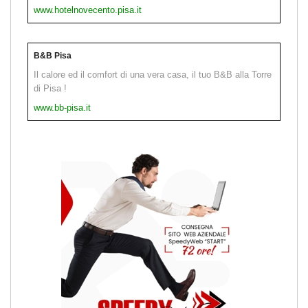
www.hotelnovecento.pisa.it
B&B Pisa
Il calore ed il comfort di una vera casa, il tuo B&B alla Torre
di Pisa !
www.bb-pisa.it