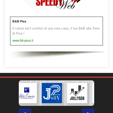
B&B Pisa
Il calore ed il comfort di una vera casa, il tuo B&B alla Torre
di Pisa !
www.bb-pisa.it