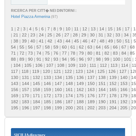
RICERCA PER CITT� NEI DINTORNI :
Hotel Piazza Armerina
(97)
1
|
2
|
3
|
4
|
5
|
6
|
7
|
8
|
9
|
10
|
11
|
12
|
13
|
14
|
15
|
16
|
17
|
1
|
21
|
22
|
23
|
24
|
25
|
26
|
27
|
28
|
29
|
30
|
31
|
32
|
33
|
34
|
3
|
38
|
39
|
40
|
41
|
42
|
43
|
44
|
45
|
46
|
47
|
48
|
49
|
50
|
51
|
5
54
|
55
|
56
|
57
|
58
|
59
|
60
|
61
|
62
|
63
|
64
|
65
|
66
|
67
|
68
71
|
72
|
73
|
74
|
75
|
76
|
77
|
78
|
79
|
80
|
81
|
82
|
83
|
84
|
85
88
|
89
|
90
|
91
|
92
|
93
|
94
|
95
|
96
|
97
|
98
|
99
|
100
|
101
|
|
104
|
105
|
106
|
107
|
108
|
109
|
110
|
111
|
112
|
113
|
114
|
1
117
|
118
|
119
|
120
|
121
|
122
|
123
|
124
|
125
|
126
|
127
|
12
130
|
131
|
132
|
133
|
134
|
135
|
136
|
137
|
138
|
139
|
140
|
14
143
|
144
|
145
|
146
|
147
|
148
|
149
|
150
|
151
|
152
|
153
|
15
156
|
157
|
158
|
159
|
160
|
161
|
162
|
163
|
164
|
165
|
166
|
16
169
|
170
|
171
|
172
|
173
|
174
|
175
|
176
|
177
|
178
|
179
|
18
182
|
183
|
184
|
185
|
186
|
187
|
188
|
189
|
190
|
191
|
192
|
19
195
|
196
|
197
|
198
|
199
|
200
|
201
|
202
|
203
|
204
|
205
|
20
SICILIA directory