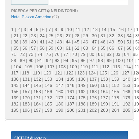
RICERCA PER CITT� NEI DINTORNI :
Hotel Piazza Armerina
(97)
1
|
2
|
3
|
4
|
5
|
6
|
7
|
8
|
9
|
10
|
11
|
12
|
13
|
14
|
15
|
16
|
17
|
1
|
21
|
22
|
23
|
24
|
25
|
26
|
27
|
28
|
29
|
30
|
31
|
32
|
33
|
34
|
3
|
38
|
39
|
40
|
41
|
42
|
43
|
44
|
45
|
46
|
47
|
48
|
49
|
50
|
51
|
5
|
55
|
56
|
57
|
58
|
59
|
60
|
61
|
62
|
63
|
64
|
65
|
66
|
67
|
68
|
6
71
|
72
|
73
|
74
|
75
|
76
|
77
|
78
|
79
|
80
|
81
|
82
|
83
|
84
|
85
88
|
89
|
90
|
91
|
92
|
93
|
94
|
95
|
96
|
97
|
98
|
99
|
100
|
101
|
|
104
|
105
|
106
|
107
|
108
|
109
|
110
|
111
|
112
|
113
|
114
|
1
117
|
118
|
119
|
120
|
121
|
122
|
123
|
124
|
125
|
126
|
127
|
12
130
|
131
|
132
|
133
|
134
|
135
|
136
|
137
|
138
|
139
|
140
|
14
143
|
144
|
145
|
146
|
147
|
148
|
149
|
150
|
151
|
152
|
153
|
15
156
|
157
|
158
|
159
|
160
|
161
|
162
|
163
|
164
|
165
|
166
|
16
169
|
170
|
171
|
172
|
173
|
174
|
175
|
176
|
177
|
178
|
179
|
18
182
|
183
|
184
|
185
|
186
|
187
|
188
|
189
|
190
|
191
|
192
|
19
195
|
196
|
197
|
198
|
199
|
200
|
201
|
202
|
203
|
204
|
205
|
20
SICILIA directory