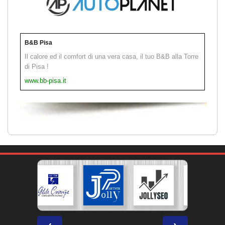
B&B Pisa
Il calore ed il comfort di una vera casa, il tuo B&B alla Torre
di Pisa !
www.bb-pisa.it