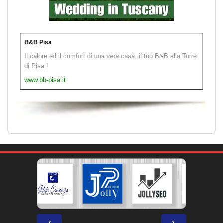
B&B Pisa
Il calore ed il comfort di una vera casa, il tuo B&B alla Torre
di Pisa !
www.bb-pisa.it