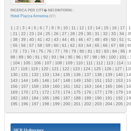
RICERCA PER CITT� NEI DINTORNI :
Hotel Piazza Armerina
(97)
1
|
2
|
3
|
4
|
5
|
6
|
7
|
8
|
9
|
10
|
11
|
12
|
13
|
14
|
15
|
16
|
17
|
1
|
21
|
22
|
23
|
24
|
25
|
26
|
27
|
28
|
29
|
30
|
31
|
32
|
33
|
34
|
3
|
38
|
39
|
40
|
41
|
42
|
43
|
44
|
45
|
46
|
47
|
48
|
49
|
50
|
51
|
5
|
55
|
56
|
57
|
58
|
59
|
60
|
61
|
62
|
63
|
64
|
65
|
66
|
67
|
68
|
6
|
72
|
73
|
74
|
75
|
76
|
77
|
78
|
79
|
80
|
81
|
82
|
83
|
84
|
85
|
8
88
|
89
|
90
|
91
|
92
|
93
|
94
|
95
|
96
|
97
|
98
|
99
|
100
|
101
|
|
104
|
105
|
106
|
107
|
108
|
109
|
110
|
111
|
112
|
113
|
114
|
1
117
|
118
|
119
|
120
|
121
|
122
|
123
|
124
|
125
|
126
|
127
|
12
130
|
131
|
132
|
133
|
134
|
135
|
136
|
137
|
138
|
139
|
140
|
14
143
|
144
|
145
|
146
|
147
|
148
|
149
|
150
|
151
|
152
|
153
|
15
156
|
157
|
158
|
159
|
160
|
161
|
162
|
163
|
164
|
165
|
166
|
16
169
|
170
|
171
|
172
|
173
|
174
|
175
|
176
|
177
|
178
|
179
|
18
182
|
183
|
184
|
185
|
186
|
187
|
188
|
189
|
190
|
191
|
192
|
19
195
|
196
|
197
|
198
|
199
|
200
|
201
|
202
|
203
|
204
|
205
|
20
SICILIA directory