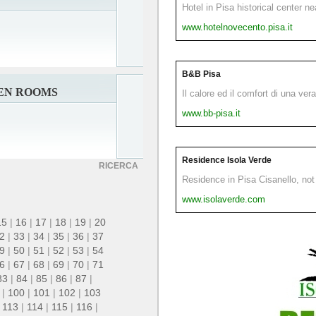
Hotel in Pisa historical center n
www.hotelnovecento.pisa.it
B&B Pisa
EN ROOMS
Il calore ed il comfort di una ver
www.bb-pisa.it
Residence Isola Verde
RICERCA
Residence in Pisa Cisanello, not 
www.isolaverde.com
15
|
16
|
17
|
18
|
19
|
20
2
|
33
|
34
|
35
|
36
|
37
9
|
50
|
51
|
52
|
53
|
54
6
|
67
|
68
|
69
|
70
|
71
83
|
84
|
85
|
86
|
87
|
|
100
|
101
|
102
|
103
|
113
|
114
|
115
|
116
|