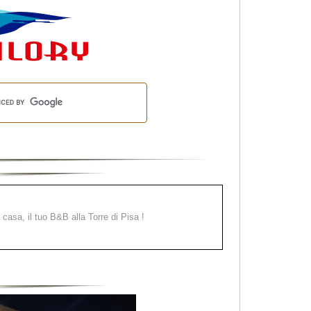
a casa, il tuo B&B alla Torre di Pisa !