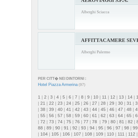
AEROVIAGGI S.P.A.
Alberghi Sciacca
AFFITTACAMERE SEV
Alberghi Palermo
PER CITT� NEI DINTORNI :
Hotel Piazza Armerina
(97)
1
|
2
|
3
|
4
|
5
|
6
|
7
|
8
|
9
|
10
|
11
|
12
|
13
|
14
|
|
21
|
22
|
23
|
24
|
25
|
26
|
27
|
28
|
29
|
30
|
31
|
3
|
38
|
39
|
40
|
41
|
42
|
43
|
44
|
45
|
46
|
47
|
48
|
4
|
55
|
56
|
57
|
58
|
59
|
60
|
61
|
62
|
63
|
64
|
65
|
6
|
72
|
73
|
74
|
75
|
76
|
77
|
78
|
79
|
80
|
81
|
82
|
88
|
89
|
90
|
91
|
92
|
93
|
94
|
95
|
96
|
97
|
98
|
99
|
104
|
105
|
106
|
107
|
108
|
109
|
110
|
111
|
112