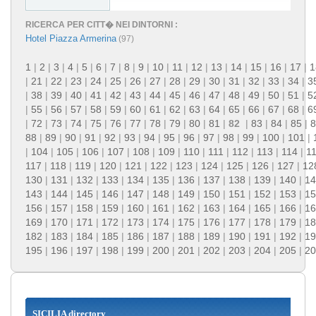
RICERCA PER CITT� NEI DINTORNI :
Hotel Piazza Armerina
(97)
1
|
2
|
3
|
4
|
5
|
6
|
7
|
8
|
9
|
10
|
11
|
12
|
13
|
14
|
15
|
16
|
17
|
1
|
21
|
22
|
23
|
24
|
25
|
26
|
27
|
28
|
29
|
30
|
31
|
32
|
33
|
34
|
3
|
38
|
39
|
40
|
41
|
42
|
43
|
44
|
45
|
46
|
47
|
48
|
49
|
50
|
51
|
5
|
55
|
56
|
57
|
58
|
59
|
60
|
61
|
62
|
63
|
64
|
65
|
66
|
67
|
68
|
6
|
72
|
73
|
74
|
75
|
76
|
77
|
78
|
79
|
80
|
81
|
82
|
83
|
84
|
85
|
8
88
|
89
|
90
|
91
|
92
|
93
|
94
|
95
|
96
|
97
|
98
|
99
|
100
|
101
|
|
104
|
105
|
106
|
107
|
108
|
109
|
110
|
111
|
112
|
113
|
114
|
1
117
|
118
|
119
|
120
|
121
|
122
|
123
|
124
|
125
|
126
|
127
|
12
130
|
131
|
132
|
133
|
134
|
135
|
136
|
137
|
138
|
139
|
140
|
14
143
|
144
|
145
|
146
|
147
|
148
|
149
|
150
|
151
|
152
|
153
|
15
156
|
157
|
158
|
159
|
160
|
161
|
162
|
163
|
164
|
165
|
166
|
16
169
|
170
|
171
|
172
|
173
|
174
|
175
|
176
|
177
|
178
|
179
|
18
182
|
183
|
184
|
185
|
186
|
187
|
188
|
189
|
190
|
191
|
192
|
19
195
|
196
|
197
|
198
|
199
|
200
|
201
|
202
|
203
|
204
|
205
|
20
SICILIA directory