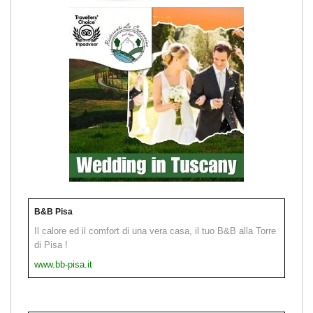
B&B Pisa
Il calore ed il comfort di una vera casa, il tuo B&B alla Torre
di Pisa !
www.bb-pisa.it