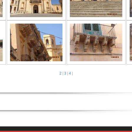
2
|
3
|
4
|