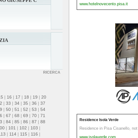
NO GIUSEPPE C
www.hotelnovecento.pisa.it
ZIA
RICERCA
15
|
16
|
17
|
18
|
19
|
20
2
|
33
|
34
|
35
|
36
|
37
9
|
50
|
51
|
52
|
53
|
54
6
|
67
|
68
|
69
|
70
|
71
Residence Isola Verde
3
|
84
|
85
|
86
|
87
|
88
00
|
101
|
102
|
103
|
Residence in Pisa Cisanello, not 
113
|
114
|
115
|
116
|
www.isolaverde.com