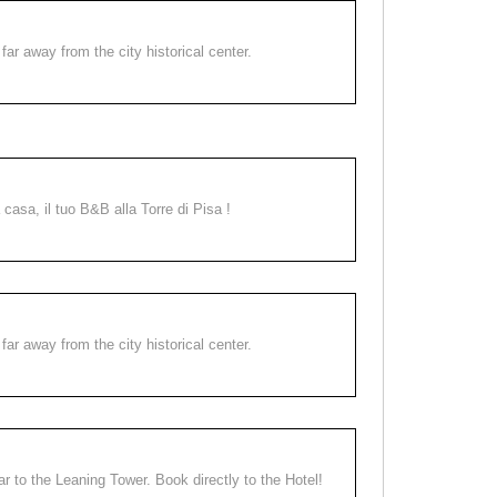
far away from the city historical center.
a casa, il tuo B&B alla Torre di Pisa !
far away from the city historical center.
ear to the Leaning Tower. Book directly to the Hotel!