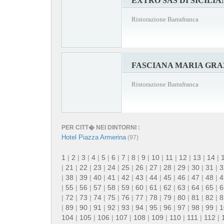
EXTRO SAS DI SICILIA
Ristorazione Barrafranca
FASCIANA MARIA GRA
Ristorazione Barrafranca
PER CITT� NEI DINTORNI :
Hotel Piazza Armerina
(97)
1
|
2
|
3
|
4
|
5
|
6
|
7
|
8
|
9
|
10
|
11
|
12
|
13
|
14
|
|
21
|
22
|
23
|
24
|
25
|
26
|
27
|
28
|
29
|
30
|
31
|
3
|
38
|
39
|
40
|
41
|
42
|
43
|
44
|
45
|
46
|
47
|
48
|
4
|
55
|
56
|
57
|
58
|
59
|
60
|
61
|
62
|
63
|
64
|
65
|
6
|
72
|
73
|
74
|
75
|
76
|
77
|
78
|
79
|
80
|
81
|
82
|
8
|
89
|
90
|
91
|
92
|
93
|
94
|
95
|
96
|
97
|
98
|
99
|
1
104
|
105
|
106
|
107
|
108
|
109
|
110
|
111
|
112
|