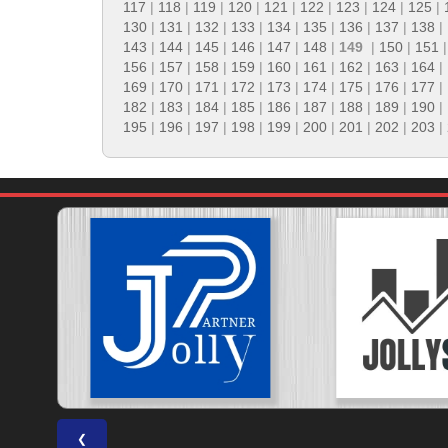
117
|
118
|
119
|
120
|
121
|
122
|
123
|
124
|
125
|
130
|
131
|
132
|
133
|
134
|
135
|
136
|
137
|
138
|
143
|
144
|
145
|
146
|
147
|
148
|
149
|
150
|
151
156
|
157
|
158
|
159
|
160
|
161
|
162
|
163
|
164
|
169
|
170
|
171
|
172
|
173
|
174
|
175
|
176
|
177
|
182
|
183
|
184
|
185
|
186
|
187
|
188
|
189
|
190
|
195
|
196
|
197
|
198
|
199
|
200
|
201
|
202
|
203
|
❮