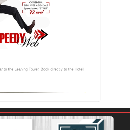
ear to the Leaning Tower. Book directly to the Hotel!