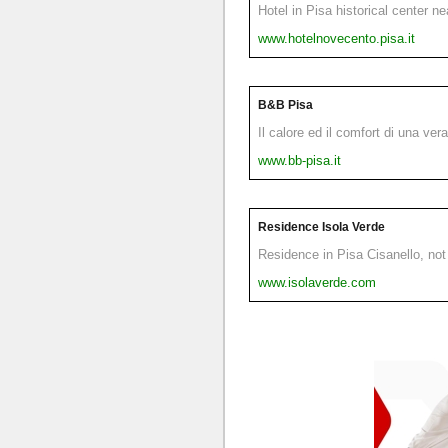
Hotel in Pisa historical center n
www.hotelnovecento.pisa.it
B&B Pisa
Il calore ed il comfort di una ver
www.bb-pisa.it
Residence Isola Verde
Residence in Pisa Cisanello, not 
www.isolaverde.com