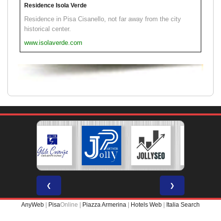
Residence Isola Verde
Residence in Pisa Cisanello, not far away from the city
historical center.
www.isolaverde.com
❮
❯
AnyWeb
|
Pisa
Online |
Piazza Armerina
|
Hotels Web
|
Italia Search