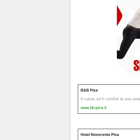
B&B Pisa
Il calore ed il comfort di una ver
www.bb-pisa.it
Hotel Novecento Pisa