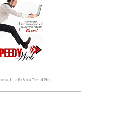
a casa, il tuo B&B alla Torre di Pisa !