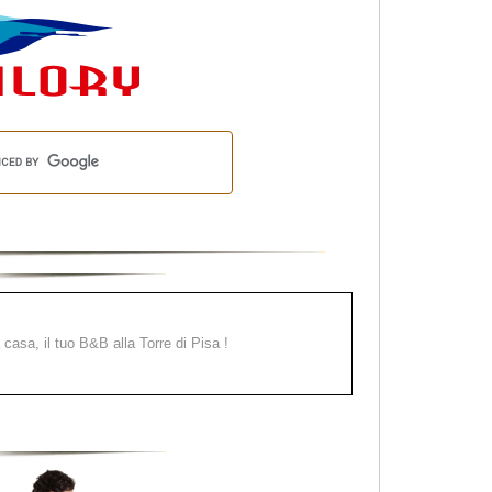
a casa, il tuo B&B alla Torre di Pisa !