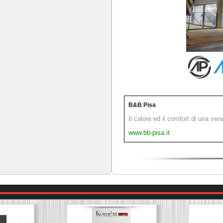
B&B Pisa
Il calore ed il comfort di una ver
www.bb-pisa.it